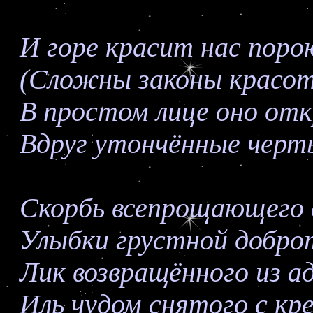
И горе красит нас поро
(Сложны законы красо
В простом лице оно от
Вдруг утончённые черт
Скорбь всепрощающего в
Улыбки грустной добро
Лик возвращённого из а
Иль чудом снятого с кр