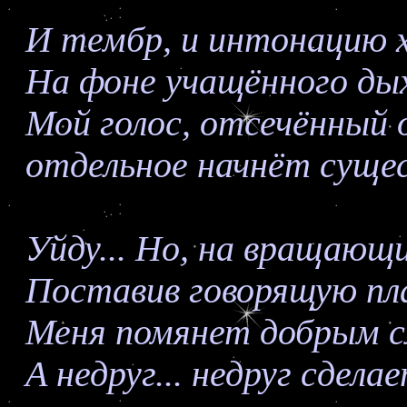
И тембр, и интонацию х
На фоне учащённого ды
Мой голос, отсечённый 
отдельное начнёт суще
Уйду... Но, на вращающи
Поставив говорящую пл
Меня помянет добрым с
А недруг... недруг сдела